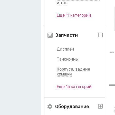
и т.п.
Еще 11 категорий
Запчасти
Дисплеи
фото 
Тачскрины
Корпуса, задние
крышки
Еще 15 категорий
Оборудование