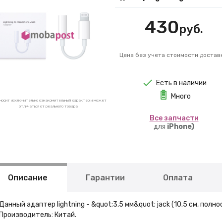
430
руб.
Цена без учета стоимости достав
Есть в наличии
Много
носит исключительно ознакомительный характер и может
отличаться от реального товара
Вcе запчасти
для
iPhone)
Описание
Гарантии
Оплата
Данный адаптер lightning - &quot;3,5 мм&quot; jack (10.5 см, пол
Производитель: Китай.