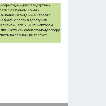
ль-переходник для стандартных
ели с разъемом 3.5 мм к
к выполнен в виде мини кабеля с
о брать с собой в дорогу или
азъемом Jack 3.5 и коннектором
, планшету или совместимому плееру.
тветы на звонки и не требует