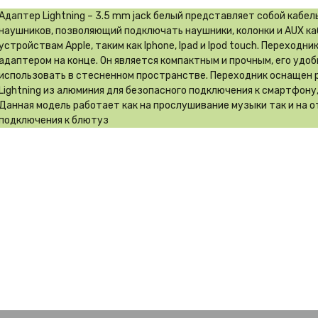
Адаптер Lightning – 3.5 mm jack белый представляет собой кабе
наушников, позволяющий подключать наушники, колонки и AUX каб
устройствам Apple, таким как Iphone, Ipad и Ipod touch. Переходни
адаптером на конце. Он является компактным и прочным, его удобн
использовать в стесненном пространстве. Переходник оснащен р
Lightning из алюминия для безопасного подключения к смартфону
Данная модель работает как на прослушивание музыки так и на о
подключения к блютуз