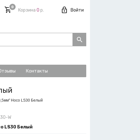
0
Корзина
0
р.
Войти
Отзывы
Контакты
елый
"3,5мм" Hoco LS30 Белый
S30-W
co LS30 Белый