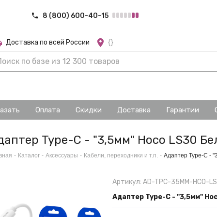
8 (800) 600-40-15
Доставка по всей России
{}
казать
Оплата
Скидки
Доставка
Гарантии
даптер Type-C - "3,5мм" Hoco LS30 Б
вная
-
Каталог
-
Аксессуары
-
Кабели, переходники и т.п.
-
Адаптер Type-C - 
Артикул: AD-TPC-35MM-HCO-L
Адаптер Type-C - "3,5мм" Ho