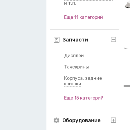
и т.п.
Еще 11 категорий
Запчасти
фото 
Дисплеи
Тачскрины
Корпуса, задние
крышки
Еще 15 категорий
Оборудование