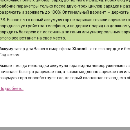
несколько полных циклов: заряд до полного и разряд: новая акку
рабочие параметры только после двух-трех циклов зарядки и ра
разряжать и заряжать до 100%. Оптимальный вариант — держать 
P.S. Бывает что новый аккумулятор не заряжается или заряжает
зарядного устройства телефона, и не держит заряд на должном 
зарядить батарею от источника питания или универсальным заря
этого все встанет на свое место.
Аккумулятор для Вашего смартфона
Xiaomi
- это его сердце и б
Гаджетом.
Бывает, когда неполадки аккумулятора видны невооруженным гл
начинает быстро разряжается, а также медленно заряжается или
аккумулятора способствует газ, который скапливается под его о
Подробнее...