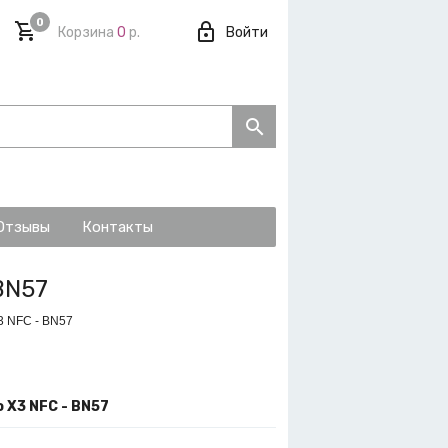
0
Корзина
0
р.
Войти
Отзывы
Контакты
BN57
3 NFC - BN57
 X3 NFC - BN57