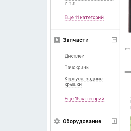
и т.п.
Еще 11 категорий
Запчасти
фото 
Дисплеи
Тачскрины
Корпуса, задние
крышки
Еще 15 категорий
Оборудование