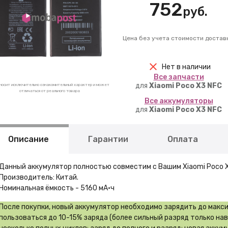
752
руб.
Цена без учета стоимости достав
Нет в наличии
Вcе запчасти
для
Xiaomi Poco X3 NFC
носит исключительно ознакомительный характер и может
отличаться от реального товара
Вcе аккумуляторы
для
Xiaomi Poco X3 NFC
Описание
Гарантии
Оплата
Данный аккумулятор полностью совместим с Вашим Xiaomi Poco X
Производитель: Китай.
Номинальная ёмкость - 5160 мА·ч
После покупки, новый аккумулятор необходимо зарядить до макс
пользоваться до 10-15% заряда (более сильный разряд только на