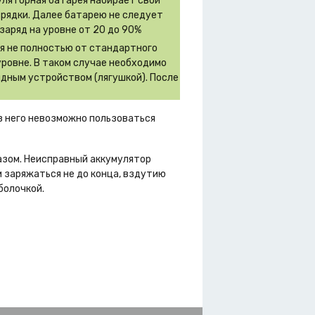
муляторная батарея набирает свои
зрядки. Далее батарею не следует
заряд на уровне от 20 до 90%
ся не полностью от стандартного
уровне. В таком случае необходимо
дным устройством (лягушкой). После
ез него невозможно пользоваться
азом. Неисправный аккумулятор
 заряжаться не до конца, вздутию
болочкой.