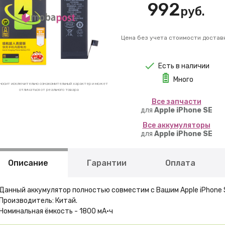
992
руб.
Цена без учета стоимости достав
Есть в наличии
Много
носит исключительно ознакомительный характер и может
отличаться от реального товара
Вcе запчасти
для
Apple iPhone SE
Вcе аккумуляторы
для
Apple iPhone SE
Описание
Гарантии
Оплата
Данный аккумулятор полностью совместим с Вашим Apple iPhone 
Производитель: Китай.
Номинальная ёмкость - 1800 мА·ч