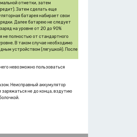
имальной отметки, затем
вредит). Затем сделать еще
муляторная батарея набирает свои
зрядки. Далее батарею не следует
заряд на уровне от 20 до 90%
ся не полностью от стандартного
уровне. В таком случае необходимо
дным устройством (лягушкой). После
з него невозможно пользоваться
азом. Неисправный аккумулятор
 заряжаться не до конца, вздутию
болочкой.