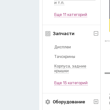
и т.п.
Еще 11 категорий
Запчасти
фото 
Дисплеи
Тачскрины
Корпуса, задние
крышки
Еще 15 категорий
Оборудование