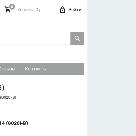
0
Корзина
0
р.
Войти
Отзывы
Контакты
B)
 (G020I-B)
 4 (G020I-B)