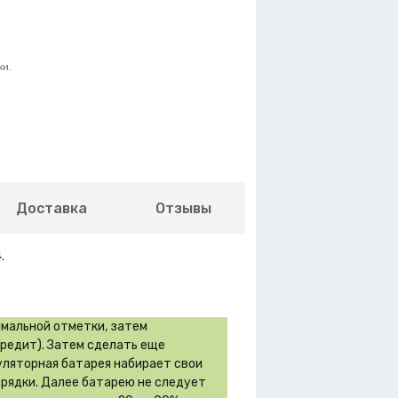
ки.
Доставка
Отзывы
.
имальной отметки, затем
вредит). Затем сделать еще
муляторная батарея набирает свои
зрядки. Далее батарею не следует