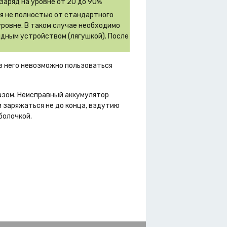
заряд на уровне от 20 до 90%
ся не полностью от стандартного
уровне. В таком случае необходимо
дным устройством (лягушкой). После
ез него невозможно пользоваться
азом. Неисправный аккумулятор
 заряжаться не до конца, вздутию
болочкой.