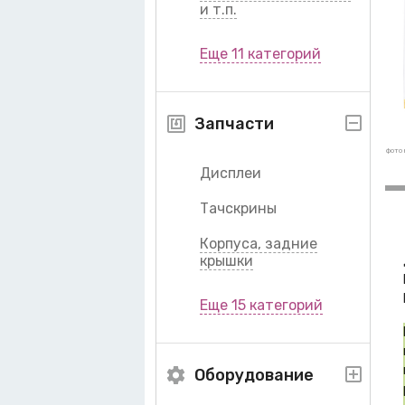
и т.п.
Еще 11 категорий
Запчасти
фото 
Дисплеи
Тачскрины
Корпуса, задние
крышки
Еще 15 категорий
Оборудование