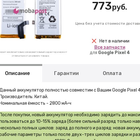
773
руб.
Цена без учета стоимости достав
Нет в наличии
Вcе запчасти
для
Google Pixel 4
носит исключительно ознакомительный характер и может
отличаться от реального товара
Описание
Гарантии
Оплата
Данный аккумулятор полностью совместим с Вашим Google Pixel 4
Производитель: Китай.
Номинальная ёмкость - 2800 мА·ч
После покупки, новый аккумулятор необходимо зарядить до макс
пользоваться до 10-15% заряда (более сильный разряд только на
несколько полных циклов: заряд до полного и разряд: новая акку
рабочие параметры только после двух-трех циклов зарядки и ра