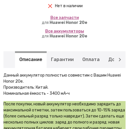
Нет в наличии
Вcе запчасти
для
Huawei Honor 20e
Вcе аккумуляторы
для
Huawei Honor 20e
Описание
Гарантии
Оплата
Доставк
Данный аккумулятор полностью совместим с Вашим Huawei
Honor 20e.
Производитель: Китай.
Номинальная ёмкость - 3400 мА·ч
После покупки, новый аккумулятор необходимо зарядить до
максимальной отметки, затем пользоваться до 10-15% заряда
(более сильный разряд только навредит). Затем сделать еще
несколько полных циклов: заряд до полного и разряд: новая
аккумуляторная батарея набирает свои рабочие параметры