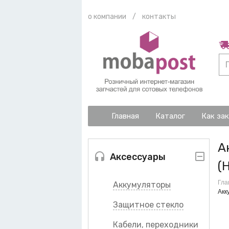
о компании
/
контакты
Главная
Каталог
Как за
А
Аксессуары
(
Гла
Аккумуляторы
Акк
Защитное стекло
Кабели, переходники