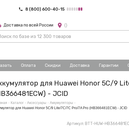
8 (800) 600-40-15
Доставка по всей России
{}
казать
Оплата
Скидки
Доставка
Гарантии
ккумулятор для Huawei Honor 5C/9 Lit
HB366481ECW) - JCID
вная
-
Каталог
-
Аксессуары
-
Аккумуляторы
-
умулятор для Huawei Honor 5C/9 Lite/7C/7C Pro/7A Pro (HB366481ECW) - JCID
Артикул: BTT-HUW-HB366481E