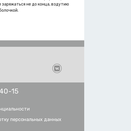
 заряжаться не до конца, вздутию
болочкой.
-40-15
нциальности
отку персональных данных