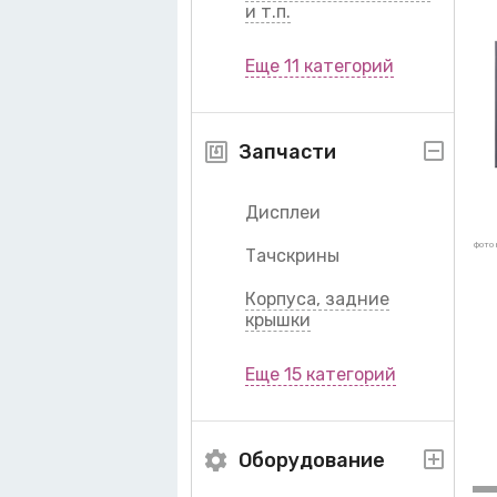
и т.п.
Еще 11 категорий
Запчасти
Дисплеи
фото 
Тачскрины
Корпуса, задние
крышки
Еще 15 категорий
Оборудование