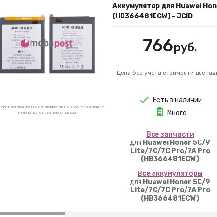
Аккумулятор для Huawei Hono
(HB366481ECW) - JCID
766
руб.
Цена без учета стоимости достав
Есть в наличии
носит исключительно ознакомительный характер и может
Много
отличаться от реального товара
Вcе запчасти
для
Huawei Honor 5C/9
Lite/7C/7C Pro/7A Pro
(HB366481ECW)
Вcе аккумуляторы
для
Huawei Honor 5C/9
Lite/7C/7C Pro/7A Pro
(HB366481ECW)