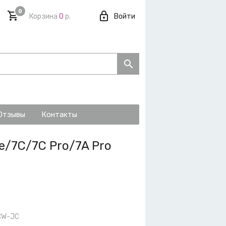
0
Корзина
0
р.
Войти
Отзывы
Контакты
e/7C/7C Pro/7A Pro
CW-JC