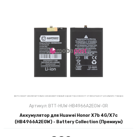
фото носит исключительно ознакомительный характер и может отличаться от реального товара
Артикул: BTT-HUW-HB4966A2EGW-OR
Аккумулятор для Huawei Honor X7b 4G/X7c
(HB4966A2EGW) - Battery Collection (Премиум)