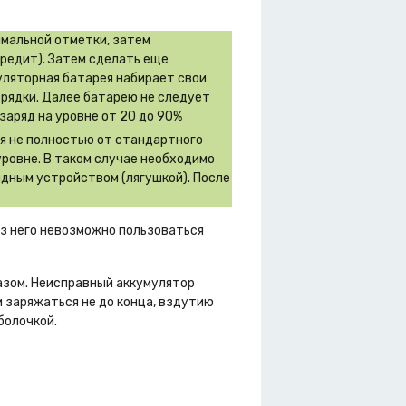
имальной отметки, затем
вредит). Затем сделать еще
муляторная батарея набирает свои
зрядки. Далее батарею не следует
заряд на уровне от 20 до 90%
ся не полностью от стандартного
уровне. В таком случае необходимо
дным устройством (лягушкой). После
ез него невозможно пользоваться
азом. Неисправный аккумулятор
 заряжаться не до конца, вздутию
болочкой.