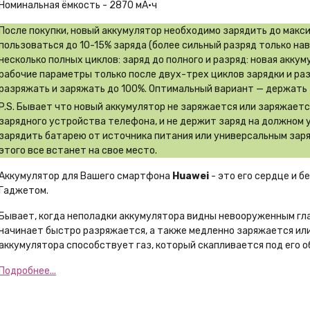
Номинальная ёмкость - 2870 мА·ч
После покупки, новый аккумулятор необходимо зарядить до макс
пользоваться до 10-15% заряда (более сильный разряд только на
несколько полных циклов: заряд до полного и разряд: новая акку
рабочие параметры только после двух-трех циклов зарядки и ра
разряжать и заряжать до 100%. Оптимальный вариант — держать 
P.S. Бывает что новый аккумулятор не заряжается или заряжает
зарядного устройства телефона, и не держит заряд на должном 
зарядить батарею от источника питания или универсальным заря
этого все встанет на свое место.
Аккумулятор для Вашего смартфона
Huawei
- это его сердце и б
Гаджетом.
Бывает, когда неполадки аккумулятора видны невооруженным гл
начинает быстро разряжается, а также медленно заряжается или
аккумулятора способствует газ, который скапливается под его о
Подробнее...