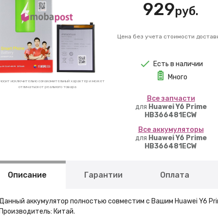
929
руб.
Цена без учета стоимости достав
Есть в наличии
Много
носит исключительно ознакомительный характер и может
отличаться от реального товара
Вcе запчасти
для
Huawei Y6 Prime
HB366481ECW
Вcе аккумуляторы
для
Huawei Y6 Prime
HB366481ECW
Описание
Гарантии
Оплата
Данный аккумулятор полностью совместим с Вашим Huawei Y6 Pr
Производитель: Китай.