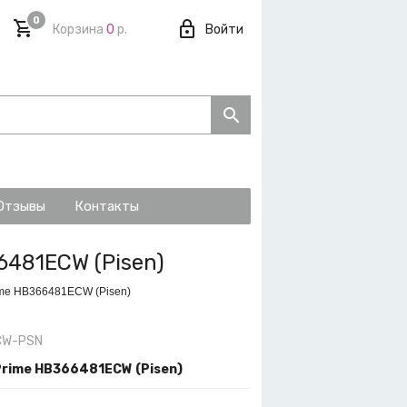
0
Корзина
0
р.
Войти
Отзывы
Контакты
6481ECW (Pisen)
ime HB366481ECW (Pisen)
CW-PSN
Prime HB366481ECW (Pisen)