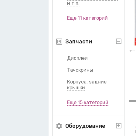
и т.п.
Еще 11 категорий
Запчасти
фото 
Дисплеи
Тачскрины
Корпуса, задние
крышки
Еще 15 категорий
Оборудование