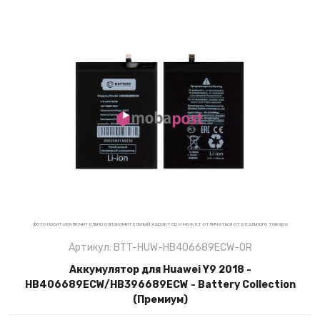
фото носит исключительно ознакомительный характер и может отличаться от реального товара
Артикул: BTT-HUW-HB406689ECW-OR
Аккумулятор для Huawei Y9 2018 -
HB406689ECW/HB396689ECW - Battery Collection
(Премиум)