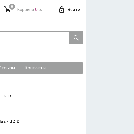
0
Корзина
0
р.
Войти
Отзывы
Контакты
 - JCID
us - JCID