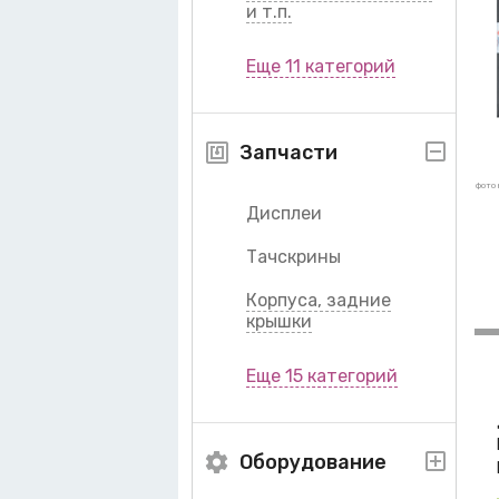
и т.п.
Еще 11 категорий
Запчасти
фото 
Дисплеи
Тачскрины
Корпуса, задние
крышки
Еще 15 категорий
Оборудование