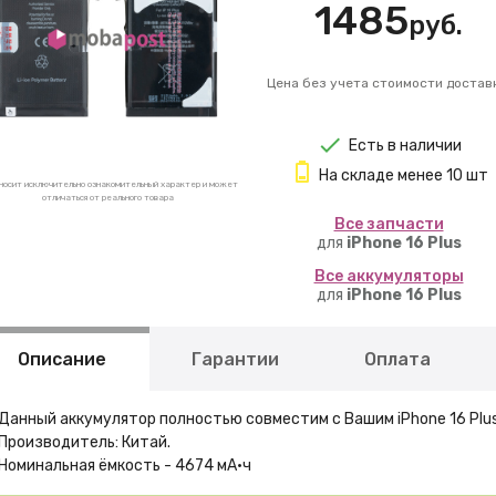
1485
руб.
Цена без учета стоимости достав
Есть в наличии
На складе менее 10 шт
носит исключительно ознакомительный характер и может
отличаться от реального товара
Вcе запчасти
для
iPhone 16 Plus
Вcе аккумуляторы
для
iPhone 16 Plus
Описание
Гарантии
Оплата
Данный аккумулятор полностью совместим с Вашим iPhone 16 Plus
Производитель: Китай.
Номинальная ёмкость - 4674 мА·ч