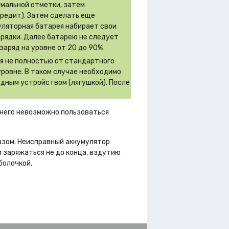
имальной отметки, затем
вредит). Затем сделать еще
муляторная батарея набирает свои
зрядки. Далее батарею не следует
заряд на уровне от 20 до 90%
ся не полностью от стандартного
уровне. В таком случае необходимо
дным устройством (лягушкой). После
з него невозможно пользоваться
азом. Неисправный аккумулятор
 заряжаться не до конца, вздутию
болочкой.