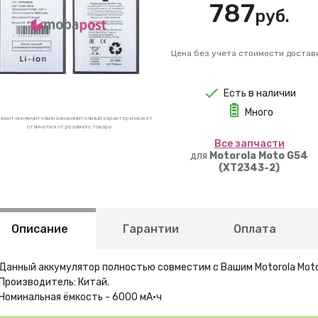
787
руб.
Цена без учета стоимости достав
Есть в наличии
Много
носит исключительно ознакомительный характер и может
отличаться от реального товара
Вcе запчасти
для
Motorola Moto G54
(XT2343-2)
Описание
Гарантии
Оплата
Данный аккумулятор полностью совместим с Вашим Motorola Moto
Производитель: Китай.
Номинальная ёмкость - 6000 мА·ч