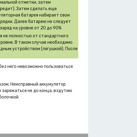
имальной отметки, затем
вредит). Затем сделать еще
муляторная батарея набирает свои
зрядки. Далее батарею не следует
заряд на уровне от 20 до 90%
ся не полностью от стандартного
уровне. В таком случае необходимо
дным устройством (лягушкой). После
 без него невозможно пользоваться
азом. Неисправный аккумулятор
 заряжаться не до конца, вздутию
болочкой.