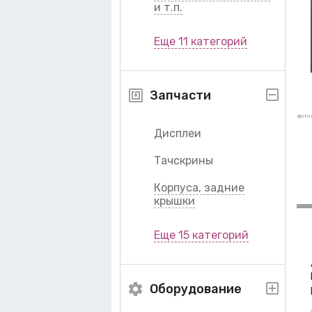
и т.п.
Еще 11 категорий
Запчасти
фото 
Дисплеи
Тачскрины
Корпуса, задние
крышки
Еще 15 категорий
Оборудование