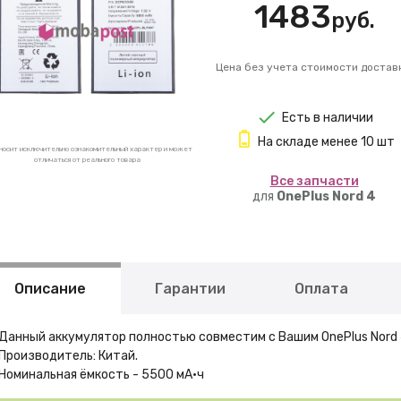
1483
руб.
Цена без учета стоимости достав
Есть в наличии
На складе менее 10 шт
носит исключительно ознакомительный характер и может
отличаться от реального товара
Вcе запчасти
для
OnePlus Nord 4
Описание
Гарантии
Оплата
Данный аккумулятор полностью совместим с Вашим OnePlus Nord 
Производитель: Китай.
Номинальная ёмкость - 5500 мА·ч