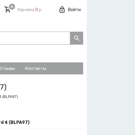
0
Корзина
0
р.
Войти
Отзывы
Контакты
7)
4 (BLPA97)
rd 4 (BLPA97)