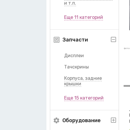
и т.п.
Еще 11 категорий
Запчасти
фото 
Дисплеи
Тачскрины
Корпуса, задние
крышки
Еще 15 категорий
Оборудование