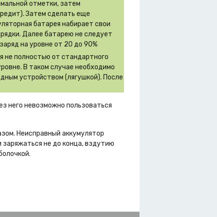
имальной отметки, затем
вредит). Затем сделать еще
муляторная батарея набирает свои
зрядки. Далее батарею не следует
заряд на уровне от 20 до 90%
ся не полностью от стандартного
уровне. В таком случае необходимо
дным устройством (лягушкой). После
без него невозможно пользоваться
азом. Неисправный аккумулятор
 заряжаться не до конца, вздутию
болочкой.