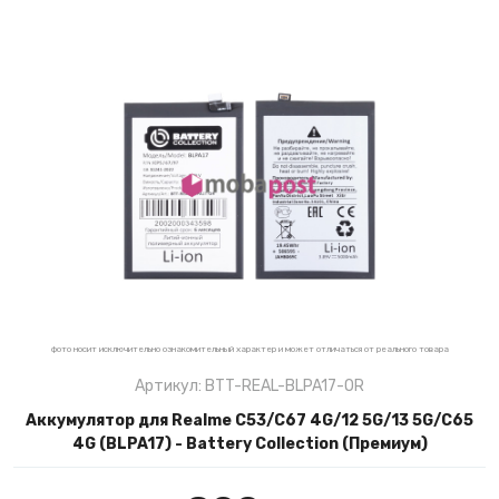
фото носит исключительно ознакомительный характер и может отличаться от реального товара
Артикул: BTT-REAL-BLPA17-OR
Аккумулятор для Realme C53/C67 4G/12 5G/13 5G/C65
4G (BLPA17) - Battery Collection (Премиум)