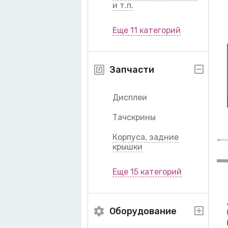
и т.п.
Еще 11 категорий
Запчасти
Дисплеи
Тачскрины
Корпуса, задние
фото 
крышки
Еще 15 категорий
Оборудование