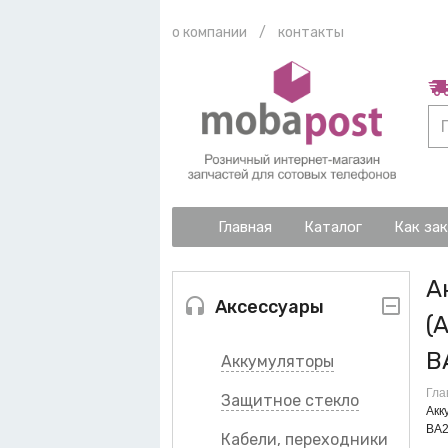
о компании
/
контакты
Главная
Каталог
Как за
А
Аксессуары
(
B
Аккумуляторы
Гла
Защитное стекло
Акк
BA2
Кабели, переходники