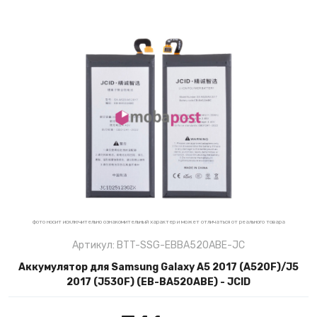
фото носит исключительно ознакомительный характер и может отличаться от реального товара
Артикул: BTT-SSG-EBBA520ABE-JC
Аккумулятор для Samsung Galaxy A5 2017 (A520F)/J5
2017 (J530F) (EB-BA520ABE) - JCID