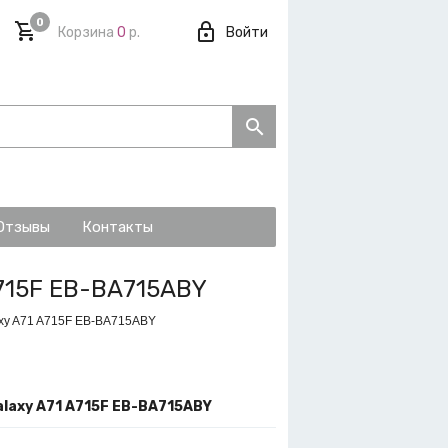
0
Корзина
0
р.
Войти
Отзывы
Контакты
715F EB-BA715ABY
xy A71 A715F EB-BA715ABY
laxy A71 A715F EB-BA715ABY