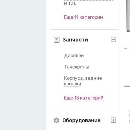
и т.п.
Еще 11 категорий
Запчасти
фото 
Дисплеи
Тачскрины
Корпуса, задние
крышки
Еще 15 категорий
Оборудование