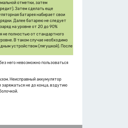
имальной отметки, затем
вредит). Затем сделать еще
муляторная батарея набирает свои
зрядки. Далее батарею не следует
заряд на уровне от 20 до 90%
ся не полностью от стандартного
уровне. В таком случае необходимо
дным устройством (лягушкой). После
 без него невозможно пользоваться
азом. Неисправный аккумулятор
 заряжаться не до конца, вздутию
болочкой.