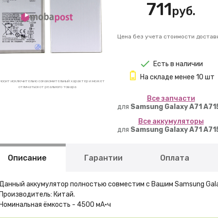
711
руб.
Цена без учета стоимости достав
Есть в наличии
На складе менее 10 шт
носит исключительно ознакомительный характер и может
отличаться от реального товара
Вcе запчасти
для
Samsung Galaxy A71 A71
Вcе аккумуляторы
для
Samsung Galaxy A71 A71
Описание
Гарантии
Оплата
Данный аккумулятор полностью совместим с Вашим Samsung Gala
Производитель: Китай.
Номинальная ёмкость - 4500 мА·ч