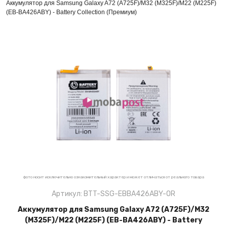
Аккумулятор для Samsung Galaxy A72 (A725F)/M32 (M325F)/M22 (M225F)
(EB-BA426ABY) - Battery Collection (Премиум)
фото носит исключительно ознакомительный характер и может отличаться от реального товара
Артикул: BTT-SSG-EBBA426ABY-OR
Аккумулятор для Samsung Galaxy A72 (A725F)/M32
(M325F)/M22 (M225F) (EB-BA426ABY) - Battery