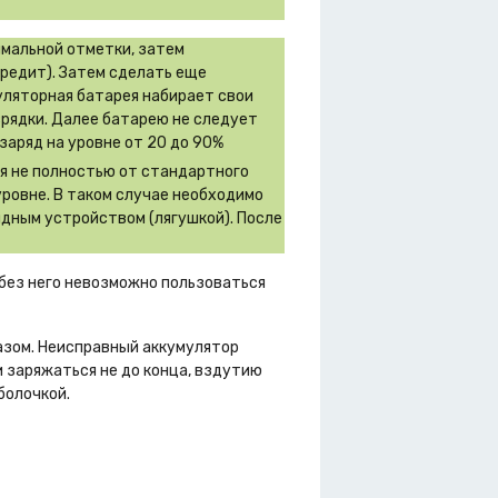
имальной отметки, затем
вредит). Затем сделать еще
муляторная батарея набирает свои
зрядки. Далее батарею не следует
заряд на уровне от 20 до 90%
ся не полностью от стандартного
уровне. В таком случае необходимо
дным устройством (лягушкой). После
 без него невозможно пользоваться
азом. Неисправный аккумулятор
 заряжаться не до конца, вздутию
болочкой.