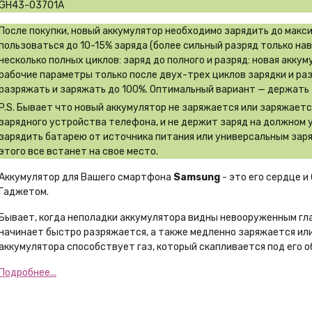
GH43-03701A
После покупки, новый аккумулятор необходимо зарядить до макс
пользоваться до 10-15% заряда (более сильный разряд только на
несколько полных циклов: заряд до полного и разряд: новая акку
рабочие параметры только после двух-трех циклов зарядки и ра
разряжать и заряжать до 100%. Оптимальный вариант — держать 
P.S. Бывает что новый аккумулятор не заряжается или заряжает
зарядного устройства телефона, и не держит заряд на должном 
зарядить батарею от источника питания или универсальным заря
этого все встанет на свое место.
Аккумулятор для Вашего смартфона
Samsung
- это его сердце и
Гаджетом.
Бывает, когда неполадки аккумулятора видны невооруженным гл
начинает быстро разряжается, а также медленно заряжается или
аккумулятора способствует газ, который скапливается под его о
Подробнее...