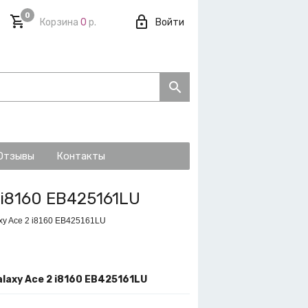
0
Корзина
0
р.
Войти
Отзывы
Контакты
 i8160 EB425161LU
xy Ace 2 i8160 EB425161LU
laxy Ace 2 i8160 EB425161LU