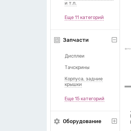
и т.п.
Еще 11 категорий
Запчасти
фото 
Дисплеи
Тачскрины
Корпуса, задние
крышки
Еще 15 категорий
Оборудование