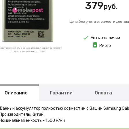
379
руб.
Цена без учета стоимости достав
Есть в наличии
Много
носит исключительно ознакомительный характер и может
отличаться от реального товара
Описание
Гарантии
Оплата
Данный аккумулятор полностью совместим с Вашим Samsung Galax
Производитель: Китай.
Номинальная ёмкость - 1500 мА·ч