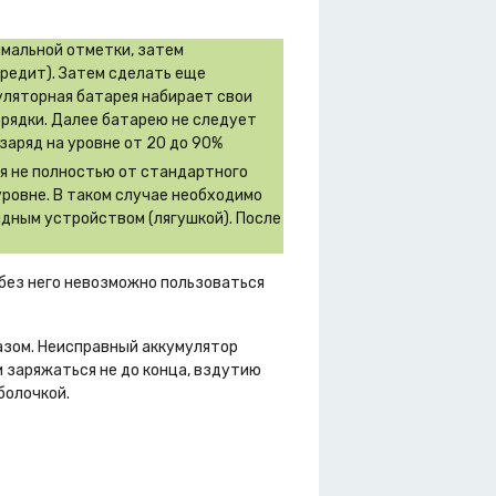
имальной отметки, затем
вредит). Затем сделать еще
муляторная батарея набирает свои
зрядки. Далее батарею не следует
заряд на уровне от 20 до 90%
ся не полностью от стандартного
уровне. В таком случае необходимо
дным устройством (лягушкой). После
 без него невозможно пользоваться
азом. Неисправный аккумулятор
 заряжаться не до конца, вздутию
болочкой.