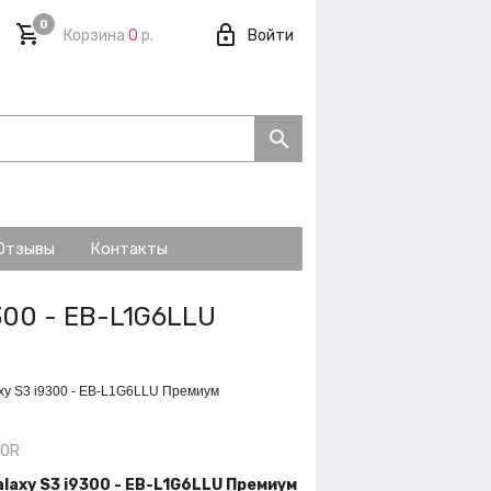
0
Корзина
0
р.
Войти
Отзывы
Контакты
300 - EB-L1G6LLU
xy S3 i9300 - EB-L1G6LLU Премиум
-OR
laxy S3 i9300 - EB-L1G6LLU Премиум