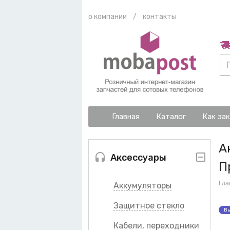
о компании
/
контакты
Главная
Каталог
Как за
А
Аксессуары
П
Гла
Аккумуляторы
Защитное стекло
Вы
Кабели, переходники