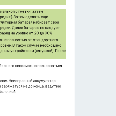
имальной отметки, затем
вредит). Затем сделать еще
муляторная батарея набирает свои
зрядки. Далее батарею не следует
заряд на уровне от 20 до 90%
ся не полностью от стандартного
уровне. В таком случае необходимо
дным устройством (лягушкой). После
 без него невозможно пользоваться
азом. Неисправный аккумулятор
 заряжаться не до конца, вздутию
болочкой.