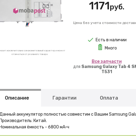
1171
руб.
Цена без учета стоимости достав
Есть в наличии
Много
носит исключительно ознакомительный характер и может
отличаться от реального товара
Вcе запчасти
для
Samsung Galaxy Tab 4 S
T531
Описание
Гарантии
Оплата
Данный аккумулятор полностью совместим с Вашим Samsung Gala
Производитель: Китай.
Номинальная ёмкость - 6800 мА·ч