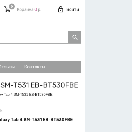
0
Корзина
0
р.
Войти
Отзывы
Контакты
4 SM-T531 EB-BT530FBE
xy Tab 4 SM-T531 EB-BT530FBE
BE
laxy Tab 4 SM-T531 EB-BT530FBE