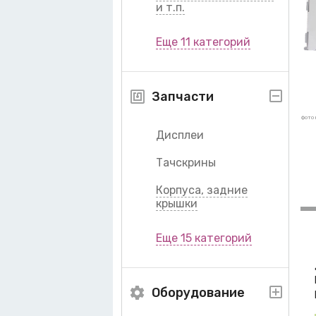
и т.п.
Еще 11 категорий
Запчасти
фото 
Дисплеи
Тачскрины
Корпуса, задние
крышки
Еще 15 категорий
Оборудование