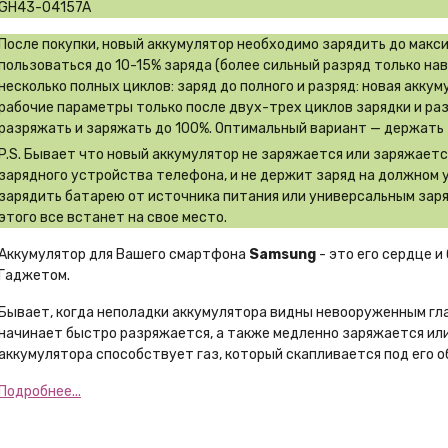
GH43-04157A
После покупки, новый аккумулятор необходимо зарядить до макс
пользоваться до 10-15% заряда (более сильный разряд только на
несколько полных циклов: заряд до полного и разряд: новая акку
рабочие параметры только после двух-трех циклов зарядки и ра
разряжать и заряжать до 100%. Оптимальный вариант — держать 
P.S. Бывает что новый аккумулятор не заряжается или заряжает
зарядного устройства телефона, и не держит заряд на должном 
зарядить батарею от источника питания или универсальным заря
этого все встанет на свое место.
Аккумулятор для Вашего смартфона
Samsung
- это его сердце и
Гаджетом.
Бывает, когда неполадки аккумулятора видны невооруженным гл
начинает быстро разряжается, а также медленно заряжается или
аккумулятора способствует газ, который скапливается под его о
Подробнее...